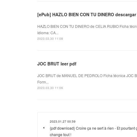
[ePub] HAZLO BIEN CON TU DINERO descargar 
HAZLO BIEN CON TU DINERO de CELIA RUBIO Ficha técn
Idioma: CA...
2023.03.30 11:08
JOC BRUT leer pdf
JOC BRUT de MANUEL DE PEDROLO Ficha técnica JOC B
Form...
2023.03.30 11:06
2023.01.27 00:59
{pdf download} Croire ça ne sert à rien - Et pourtant 
change tout !