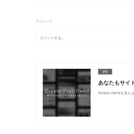
0
コメント
PR
あなたもサイ
Ameba Owndを