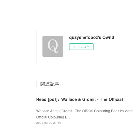
quzyshefoboz's Ownd
フォロー
関連記事
Read [pdf]> Wallace & Gromit - The Official
Wallace &amp; Gromit - The Official Colouring Book by Aa
Official Colouring B...
2023.03.30 21:50