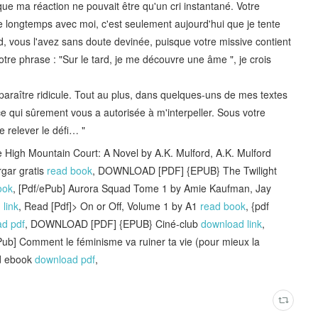
ue ma réaction ne pouvait être qu'un cri instantané. Votre
dée longtemps avec moi, c'est seulement aujourd'hui que je tente
, vous l'avez sans doute devinée, puisque votre missive contient
tre phrase : "Sur le tard, je me découvre une âme ", je crois
 paraître ridicule. Tout au plus, dans quelques-uns de mes textes
e qui sûrement vous a autorisée à m'interpeller. Sous votre
 relever le défi… "
High Mountain Court: A Novel by A.K. Mulford, A.K. Mulford
gar gratis
read book
, DOWNLOAD [PDF] {EPUB} The Twilight
ook
, [Pdf/ePub] Aurora Squad Tome 1 by Amie Kaufman, Jay
link
, Read [Pdf]> On or Off, Volume 1 by A1
read book
, {pdf
d pdf
, DOWNLOAD [PDF] {EPUB} Ciné-club
download link
,
ePub] Comment le féminisme va ruiner ta vie (pour mieux la
ad ebook
download pdf
,