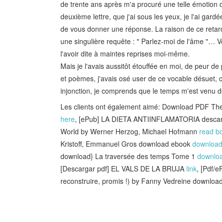
de trente ans après m'a procuré une telle émotion q
deuxième lettre, que j'ai sous les yeux, je l'ai gar
de vous donner une réponse. La raison de ce retard
une singulière requête : " Parlez-moi de l'âme "… Vo
l'avoir dite à maintes reprises moi-même.
Mais je l'avais aussitôt étouffée en moi, de peur de
et poèmes, j'avais osé user de ce vocable désuet, c
injonction, je comprends que le temps m'est venu de
Les clients ont également aimé: Download PDF The 
here
, [ePub] LA DIETA ANTIINFLAMATORIA descar
World by Werner Herzog, Michael Hofmann
read b
Kristoff, Emmanuel Gros download ebook
download 
download} La traversée des temps Tome 1
downloa
[Descargar pdf] EL VALS DE LA BRUJA
link
, [Pdf/
reconstruire, promis !) by Fanny Vedreine downlo