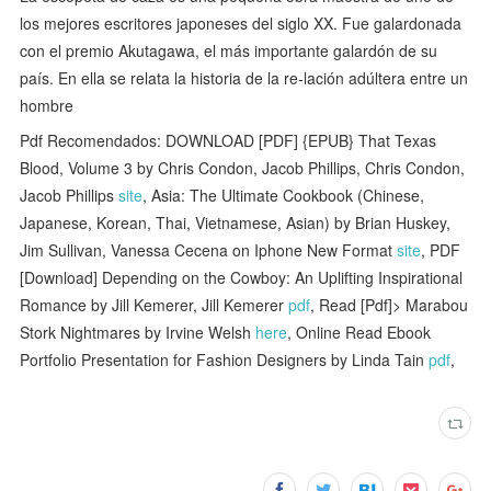
los mejores escritores japoneses del siglo XX. Fue galardonada
con el premio Akutagawa, el más importante galardón de su
país. En ella se relata la historia de la re-lación adúltera entre un
hombre
Pdf Recomendados: DOWNLOAD [PDF] {EPUB} That Texas
Blood, Volume 3 by Chris Condon, Jacob Phillips, Chris Condon,
Jacob Phillips
site
, Asia: The Ultimate Cookbook (Chinese,
Japanese, Korean, Thai, Vietnamese, Asian) by Brian Huskey,
Jim Sullivan, Vanessa Cecena on Iphone New Format
site
, PDF
[Download] Depending on the Cowboy: An Uplifting Inspirational
Romance by Jill Kemerer, Jill Kemerer
pdf
, Read [Pdf]> Marabou
Stork Nightmares by Irvine Welsh
here
, Online Read Ebook
Portfolio Presentation for Fashion Designers by Linda Tain
pdf
,