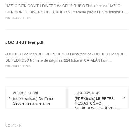
HAZLO BIEN CON TU DINERO de CELIA RUBIO Ficha técnica HAZLO
BIEN CON TU DINERO CELIA RUBIO Número de páginas: 172 Idioma: C…
2023.03.30 11:08
JOC BRUT leer pdf
JOC BRUT de MANUEL DE PEDROLO Ficha técnica JOC BRUT MANUEL
DE PEDROLO Número de páginas: 224 Idioma: CATALÁN Form...
2023.03.30 11:06
2023.01.27 00:58
2023.01.26 12:34
{pdf download} De l'âme -
[PDF/Kindle] MUERTES
Sept lettres à une amie
REGIAS. CÓMO
MURIERON LOS REYES …
0
コメント