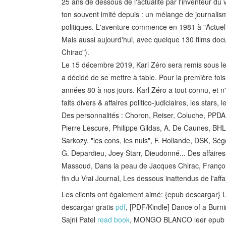
25 ans de dessous de l'actualité par l'inventeur du 
ton souvent imité depuis : un mélange de journalism
politiques. L'aventure commence en 1981 à "Actuel" 
Mais aussi aujourd'hui, avec quelque 130 films do
Chirac").
Le 15 décembre 2019, Karl Zéro sera remis sous les
a décidé de se mettre à table. Pour la première fois
années 80 à nos jours. Karl Zéro a tout connu, et n'a
faits divers & affaires politico-judiciaires, les stars, 
Des personnalités : Choron, Reiser, Coluche, PPDA
Pierre Lescure, Philippe Gildas, A. De Caunes, BHL,
Sarkozy, "les cons, les nuls", F. Hollande, DSK, Sé
G. Depardieu, Joey Starr, Dieudonné... Des affaires
Massoud, Dans la peau de Jacques Chirac, François 
fin du Vrai Journal, Les dessous inattendus de l'affai
Les clients ont également aimé: {epub descar
descargar gratis
pdf
, [PDF/Kindle] Dance of a Burn
Sajni Patel
read book
, MONGO BLANCO leer epu