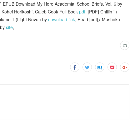
F EPUB Download My Hero Academia: School Briefs, Vol. 6 by
i, Kohei Horikoshi, Caleb Cook Full Book
pdf
, [PDF] Chillin in
olume 1 (Light Novel) by
download link
, Read [pdf]> Mushoku
 by
site
,