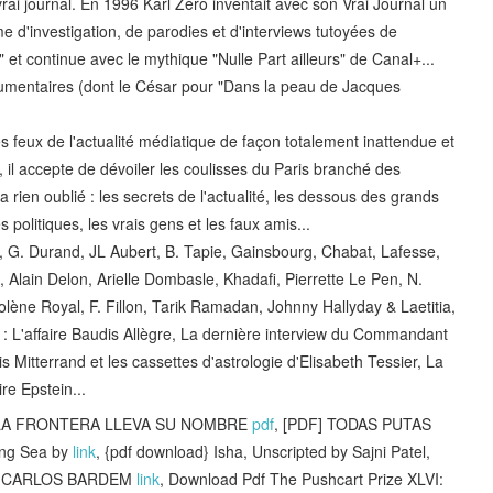
vrai journal. En 1996 Karl Zéro inventait avec son Vrai Journal un
e d'investigation, de parodies et d'interviews tutoyées de
et continue avec le mythique "Nulle Part ailleurs" de Canal+...
cumentaires (dont le César pour "Dans la peau de Jacques
 feux de l'actualité médiatique de façon totalement inattendue et
, il accepte de dévoiler les coulisses du Paris branché des
 rien oublié : les secrets de l'actualité, les dessous des grands
les politiques, les vrais gens et les faux amis...
, G. Durand, JL Aubert, B. Tapie, Gainsbourg, Chabat, Lafesse,
 Alain Delon, Arielle Dombasle, Khadafi, Pierrette Le Pen, N.
golène Royal, F. Fillon, Tarik Ramadan, Johnny Hallyday & Laetitia,
 : L'affaire Baudis Allègre, La dernière interview du Commandant
Mitterrand et les cassettes d'astrologie d'Elisabeth Tessier, La
re Epstein...
gar} LA FRONTERA LLEVA SU NOMBRE
pdf
, [PDF] TODAS PUTAS
ing Sea by
link
, {pdf download} Isha, Unscripted by Sajni Patel,
b CARLOS BARDEM
link
, Download Pdf The Pushcart Prize XLVI: