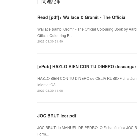
関連記事
Read [pdf]> Wallace & Gromit - The Official
Wallace &amp; Gromit - The Official Colouring Book by Aa
Official Colouring B...
2023.03.30 21:50
[ePub] HAZLO BIEN CON TU DINERO descargar 
HAZLO BIEN CON TU DINERO de CELIA RUBIO Ficha técn
Idioma: CA...
2023.03.30 11:08
JOC BRUT leer pdf
JOC BRUT de MANUEL DE PEDROLO Ficha técnica JOC B
Form...