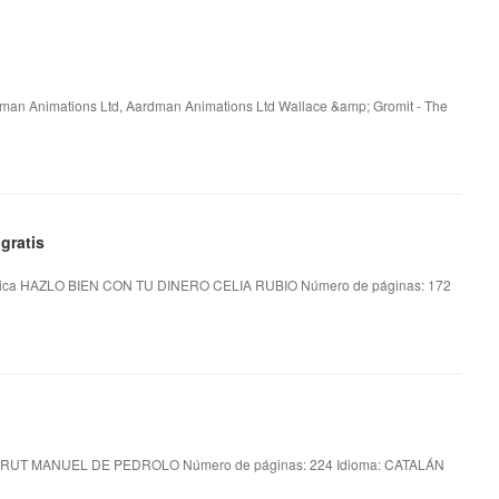
rdman Animations Ltd, Aardman Animations Ltd Wallace &amp; Gromit - The
gratis
ica HAZLO BIEN CON TU DINERO CELIA RUBIO Número de páginas: 172
RUT MANUEL DE PEDROLO Número de páginas: 224 Idioma: CATALÁN