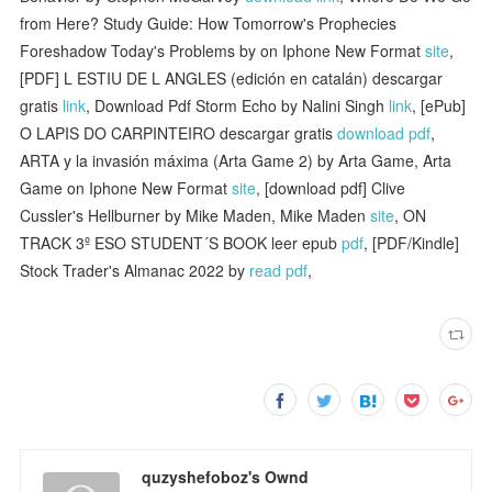
from Here? Study Guide: How Tomorrow's Prophecies
Foreshadow Today's Problems by on Iphone New Format
site
,
[PDF] L ESTIU DE L ANGLES (edición en catalán) descargar
gratis
link
, Download Pdf Storm Echo by Nalini Singh
link
, [ePub]
O LAPIS DO CARPINTEIRO descargar gratis
download pdf
,
ARTA y la invasión máxima (Arta Game 2) by Arta Game, Arta
Game on Iphone New Format
site
, [download pdf] Clive
Cussler's Hellburner by Mike Maden, Mike Maden
site
, ON
TRACK 3º ESO STUDENT´S BOOK leer epub
pdf
, [PDF/Kindle]
Stock Trader's Almanac 2022 by
read pdf
,
quzyshefoboz's Ownd