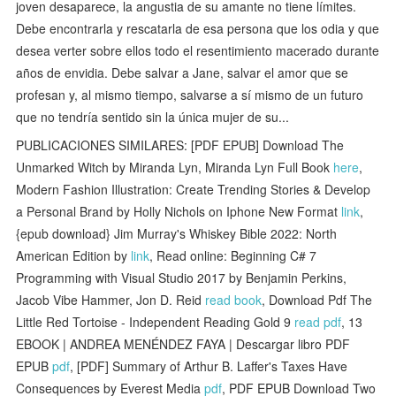
joven desaparece, la angustia de su amante no tiene límites.
Debe encontrarla y rescatarla de esa persona que los odia y que
desea verter sobre ellos todo el resentimiento macerado durante
años de envidia. Debe salvar a Jane, salvar el amor que se
profesan y, al mismo tiempo, salvarse a sí mismo de un futuro
que no tendría sentido sin la única mujer de su...
PUBLICACIONES SIMILARES: [PDF EPUB] Download The
Unmarked Witch by Miranda Lyn, Miranda Lyn Full Book
here
,
Modern Fashion Illustration: Create Trending Stories & Develop
a Personal Brand by Holly Nichols on Iphone New Format
link
,
{epub download} Jim Murray's Whiskey Bible 2022: North
American Edition by
link
, Read online: Beginning C# 7
Programming with Visual Studio 2017 by Benjamin Perkins,
Jacob Vibe Hammer, Jon D. Reid
read book
, Download Pdf The
Little Red Tortoise - Independent Reading Gold 9
read pdf
, 13
EBOOK | ANDREA MENÉNDEZ FAYA | Descargar libro PDF
EPUB
pdf
, [PDF] Summary of Arthur B. Laffer's Taxes Have
Consequences by Everest Media
pdf
, PDF EPUB Download Two