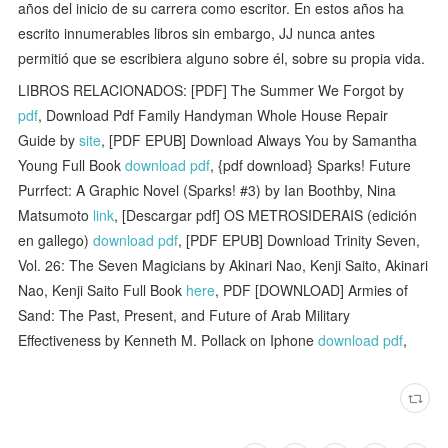
años del inicio de su carrera como escritor. En estos años ha
escrito innumerables libros sin embargo, JJ nunca antes
permitió que se escribiera alguno sobre él, sobre su propia vida.
LIBROS RELACIONADOS: [PDF] The Summer We Forgot by
pdf
, Download Pdf Family Handyman Whole House Repair
Guide by
site
, [PDF EPUB] Download Always You by Samantha
Young Full Book
download pdf
, {pdf download} Sparks! Future
Purrfect: A Graphic Novel (Sparks! #3) by Ian Boothby, Nina
Matsumoto
link
, [Descargar pdf] OS METROSIDERAIS (edición
en gallego)
download pdf
, [PDF EPUB] Download Trinity Seven,
Vol. 26: The Seven Magicians by Akinari Nao, Kenji Saito, Akinari
Nao, Kenji Saito Full Book
here
, PDF [DOWNLOAD] Armies of
Sand: The Past, Present, and Future of Arab Military
Effectiveness by Kenneth M. Pollack on Iphone
download pdf
,