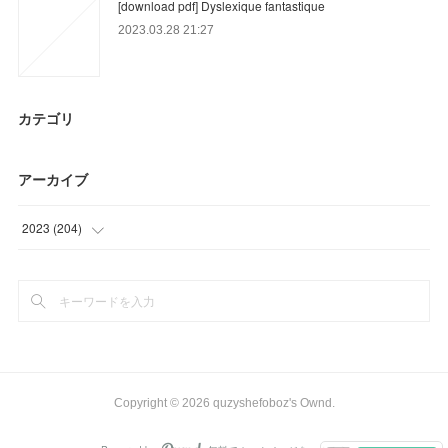
[download pdf] Dyslexique fantastique
2023.03.28 21:27
カテゴリ
アーカイブ
2023
(
204
)
(
93
)
(
78
)
(
33
)
Copyright ©
2026
quzyshefoboz's Ownd
.