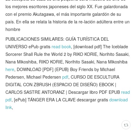
los mejores escritores japoneses del siglo XX. Fue galardonada
con el premio Akutagawa, el más importante galardón de su
país. En ella se relata la historia de la re-lación adúltera entre un
hombre
PUBLICACIONES SIMILARES: GUÍA TURÍSTICA DEL
UNIVERSO ePub gratis
read book
, [download pdf] The Iceblade
Sorcerer Shall Rule the World 2 by RIKO KORIE, Norihito Sasaki,
Nana Mikoshiba, RIKO KORIE, Norihito Sasaki, Nana Mikoshiba
here
, DOWNLOAD [PDF] {EPUB} Boy Friends by Michael
Pedersen, Michael Pedersen
pdf
, CURSO DE ESCULTURA
DIGITAL CON ZBRUSH (ESPACIO DE DISEÑO) EBOOK |
CARLOS SASTRE ANTORANZ | Descargar libro PDF EPUB
read
pdf
, [ePub] TÁNGER ERA LA CLAVE descargar gratis
download
link
,