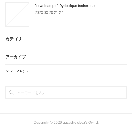
[download pdf] Dyslexique fantastique
2023.03.28 21:27
カテゴリ
アーカイブ
2023
(
204
)
(
93
)
(
78
)
(
33
)
Copyright ©
2026
quzyshefoboz's Ownd
.