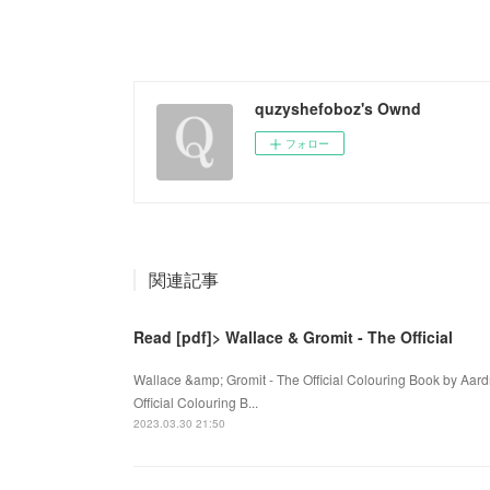
quzyshefoboz's Ownd
フォロー
関連記事
Read [pdf]> Wallace & Gromit - The Official
Wallace &amp; Gromit - The Official Colouring Book by Aa
Official Colouring B...
2023.03.30 21:50