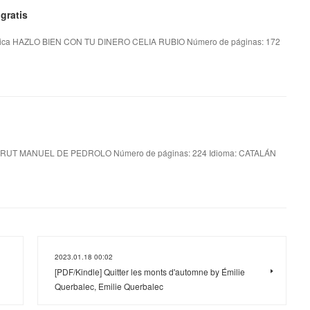
gratis
ica HAZLO BIEN CON TU DINERO CELIA RUBIO Número de páginas: 172
RUT MANUEL DE PEDROLO Número de páginas: 224 Idioma: CATALÁN
2023.01.18 00:02
[PDF/Kindle] Quitter les monts d'automne by Émilie
Querbalec, Emilie Querbalec