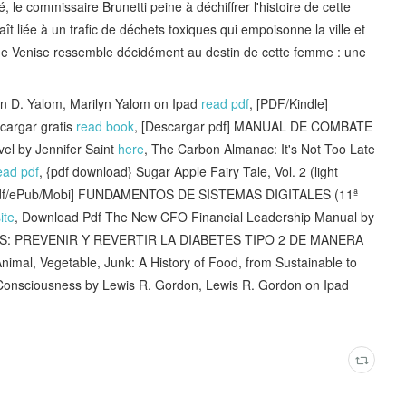
le commissaire Brunetti peine à déchiffrer l'histoire de cette
aît liée à un trafic de déchets toxiques qui empoisonne la ville et
 de Venise ressemble décidément au destin de cette femme : une
in D. Yalom, Marilyn Yalom on Ipad
read pdf
, [PDF/Kindle]
rgar gratis
read book
, [Descargar pdf] MANUAL DE COMBATE
vel by Jennifer Saint
here
, The Carbon Almanac: It's Not Too Late
ead pdf
, {pdf download} Sugar Apple Fairy Tale, Vol. 2 (light
Pdf/ePub/Mobi] FUNDAMENTOS DE SISTEMAS DIGITALES (11ª
ite
, Download Pdf The New CFO Financial Leadership Manual by
ES: PREVENIR Y REVERTIR LA DIABETES TIPO 2 DE MANERA
Animal, Vegetable, Junk: A History of Food, from Sustainable to
 Consciousness by Lewis R. Gordon, Lewis R. Gordon on Ipad