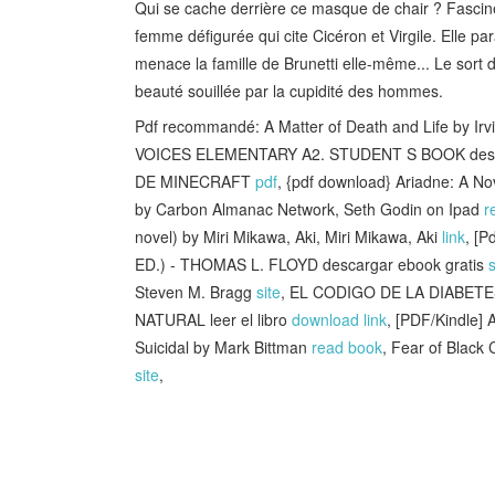
Qui se cache derrière ce masque de chair ? Fasciné, 
femme défigurée qui cite Cicéron et Virgile. Elle par
menace la famille de Brunetti elle-même... Le sort
beauté souillée par la cupidité des hommes.
Pdf recommandé: A Matter of Death and Life by Irv
VOICES ELEMENTARY A2. STUDENT S BOOK desca
DE MINECRAFT
pdf
, {pdf download} Ariadne: A No
by Carbon Almanac Network, Seth Godin on Ipad
r
novel) by Miri Mikawa, Aki, Miri Mikawa, Aki
link
, [
ED.) - THOMAS L. FLOYD descargar ebook gratis
s
Steven M. Bragg
site
, EL CODIGO DE LA DIABET
NATURAL leer el libro
download link
, [PDF/Kindle] 
Suicidal by Mark Bittman
read book
, Fear of Black
site
,